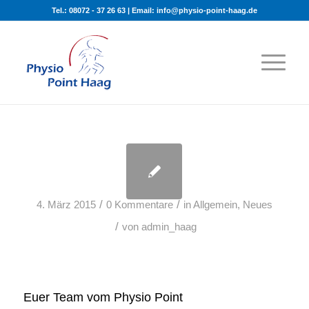
Tel.: 08072 - 37 26 63 | Email: info@physio-point-haag.de
/
/
4. März 2015
0 Kommentare
in
Allgemein
,
Neues
/
von
admin_haag
Euer Team vom Physio Point